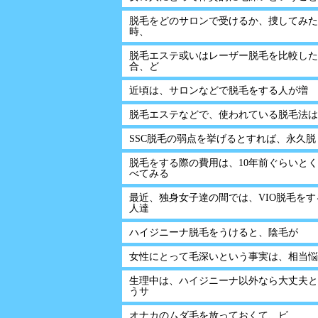
脱毛をどのサロンで受けるか、捜してみた
時、
脱毛エステ或いはレーザー脱毛を比較した
合、ど
近頃は、サロンなどで脱毛をする人が増
脱毛エステなどで、使われている脱毛法は
SSC脱毛の弱点を挙げるとすれば、永久脱
脱毛をする際の費用は、10年前ぐらいと
べてみる
最近、独身女子達の間では、VIO脱毛をす
人達
ハイジニーナ脱毛をうけると、陰毛が
女性にとって毛深いという事実は、相当悩
生理中は、ハイジニーナ以外なら大丈夫と
うサ
オナカのムダ毛を放っておくて、ビ