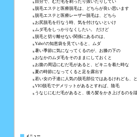
自分で、むだ毛を剃ったり抜いたりしてい
脱毛エステと医療脱毛は、どちらが良い思います
脱毛エステと医療レーザー脱毛は、どちら
お尻脱毛を行なう時、気を付けないといけ
ムダ毛をしっかりなくしたい。 だけど
脱毛と切り離せない関係にあるのは、
Yaho!の知恵袋を見ていると、ムダ
暑い季節に気になってくるのが、お膝の下の
おなかのムダ毛をそのままにしておくと
お腹の周辺にむだ毛があると、ビキニを着た時な
夏の時節になってくると足を露出す
若い女の子達に人気の脱毛部位ではあるけれども、
VIO脱毛でデメリットがあるとすれば、陰毛
うなじにむだ毛があると、後ろ髪をかき上げるのを
メニュー