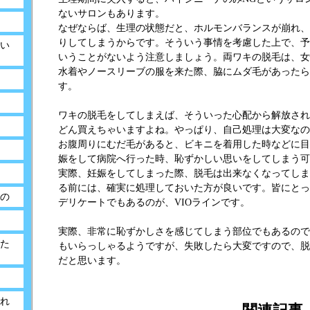
ないサロンもあります。
なぜならば、生理の状態だと、ホルモンバランスが崩れ、
りしてしまうからです。そういう事情を考慮した上で、予
い
いうことがないよう注意しましょう。両ワキの脱毛は、女
水着やノースリーブの服を来た際、脇にムダ毛があったら
す。
ワキの脱毛をしてしまえば、そういった心配から解放され
どん買えちゃいますよね。やっぱり、自己処理は大変なの
お腹周りにむだ毛があると、ビキニを着用した時などに目
娠をして病院へ行った時、恥ずかしい思いをしてしまう可
実際、妊娠をしてしまった際、脱毛は出来なくなってしま
る前には、確実に処理しておいた方が良いです。皆にとっ
の
デリケートでもあるのが、VIOラインです。
実際、非常に恥ずかしさを感じてしまう部位でもあるので
た
もいらっしゃるようですが、失敗したら大変ですので、脱
だと思います。
れ