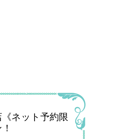
店《ネット予約限
ン！