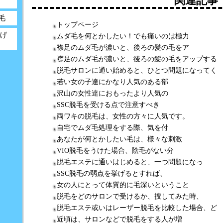
関連記事
毛
トップページ
げ
ムダ毛を何とかしたい！でも痛いのは極力
襟足のムダ毛が濃いと、後ろの髪の毛をア
襟足のムダ毛が濃いと、後ろの髪の毛をアップする
脱毛サロンに通い始めると、ひとつ問題になってく
若い女の子達にかなり人気のある部
沢山の女性達におもったより人気の
SSC脱毛を受ける点で注意すべき
両ワキの脱毛は、女性の方々に人気です。
自宅でムダ毛処理をする際、気を付
あなたが何とかしたい毛は、様々な刺激
VIO脱毛をうけた場合、陰毛がない分
脱毛エステに通いはじめると、一つ問題になっ
SSC脱毛の弱点を挙げるとすれば、
女の人にとって体質的に毛深いということ
脱毛をどのサロンで受けるか、捜してみた時、
脱毛エステ或いはレーザー脱毛を比較した場合、ど
近頃は、サロンなどで脱毛をする人が増