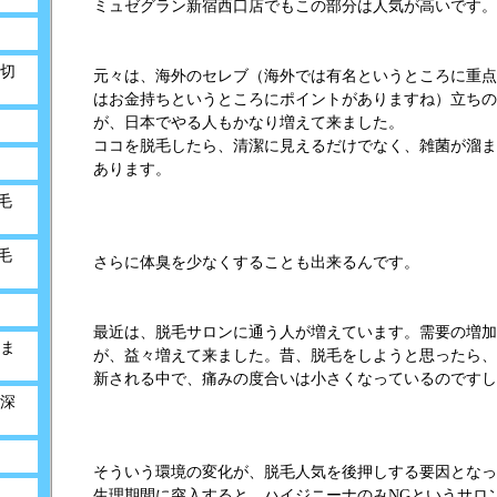
ミュゼグラン新宿西口店でもこの部分は人気が高いです。
切
元々は、海外のセレブ（海外では有名というところに重点
はお金持ちというところにポイントがありますね）立ちの
が、日本でやる人もかなり増えて来ました。
ココを脱毛したら、清潔に見えるだけでなく、雑菌が溜ま
あります。
毛
毛
さらに体臭を少なくすることも出来るんです。
最近は、脱毛サロンに通う人が増えています。需要の増加
ま
が、益々増えて来ました。昔、脱毛をしようと思ったら、
新される中で、痛みの度合いは小さくなっているのですし
深
そういう環境の変化が、脱毛人気を後押しする要因となっ
生理期間に突入すると、ハイジニーナのみNGというサロ