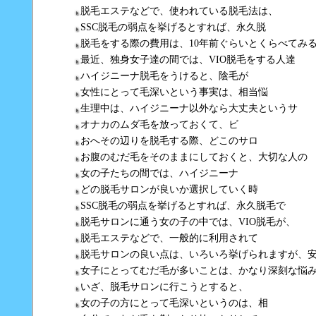
脱毛エステなどで、使われている脱毛法は、
SSC脱毛の弱点を挙げるとすれば、永久脱
脱毛をする際の費用は、10年前ぐらいとくらべてみ
最近、独身女子達の間では、VIO脱毛をする人達
ハイジニーナ脱毛をうけると、陰毛が
女性にとって毛深いという事実は、相当悩
生理中は、ハイジニーナ以外なら大丈夫というサ
オナカのムダ毛を放っておくて、ビ
おへその辺りを脱毛する際、どこのサロ
お腹のむだ毛をそのままにしておくと、大切な人の
女の子たちの間では、ハイジニーナ
どの脱毛サロンが良いか選択していく時
SSC脱毛の弱点を挙げるとすれば、永久脱毛で
脱毛サロンに通う女の子の中では、VIO脱毛が、
脱毛エステなどで、一般的に利用されて
脱毛サロンの良い点は、いろいろ挙げられますが、
女子にとってむだ毛が多いことは、かなり深刻な悩
いざ、脱毛サロンに行こうとすると、
女の子の方にとって毛深いというのは、相